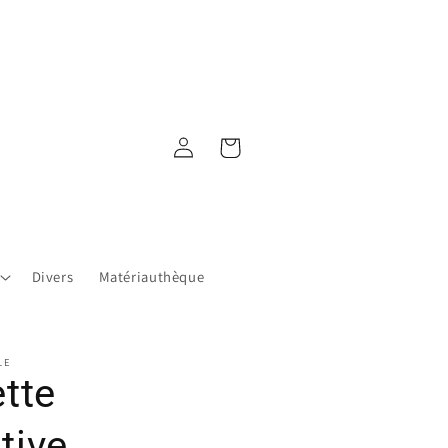
Connexion
Panier
Divers
Matériauthèque
LE
ette
tive