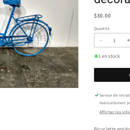
Prix
$30.00
habituel
Quantité
Réduire
la
quantité
1 en stock
de
Bicyclette
décorative
Service de retrai
Habituellement pr
Afficher les in
Bicyclette entiè