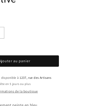
Augmenter
la
quantité
de
Bicyclette
Ajouter au panier
décorative
t disponible à
1237, rue des Artisans
ête en 5 jours ou plus
formations de la boutique
rement peinte en bleu.