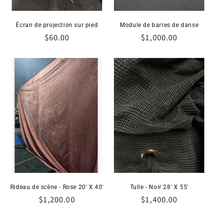
Écran de projection sur pied
Module de barres de danse
Prix
$60.00
Prix
$1,000.00
habituel
habituel
Rideau de scène - Rose 20' X 40'
Tulle - Noir 28' X 55'
Prix
$1,200.00
Prix
$1,400.00
habituel
habituel