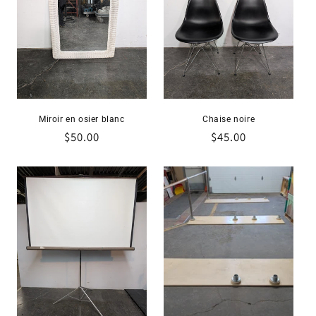
Miroir en osier blanc
Chaise noire
Prix
$50.00
Prix
$45.00
habituel
habituel