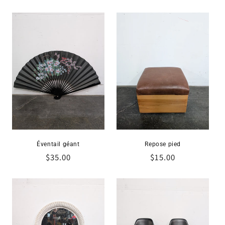
Éventail géant
Repose pied
Prix
$35.00
Prix
$15.00
habituel
habituel